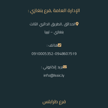
الإدارة العامة ,فرع بنغازي :
الحدائق ,الطريق الدائري الثالث
بنغازي – ليبيا
هاتف :
0910005352-0948607519
بريد إلكتروني :
info@lssic.ly
فرع طرابلس