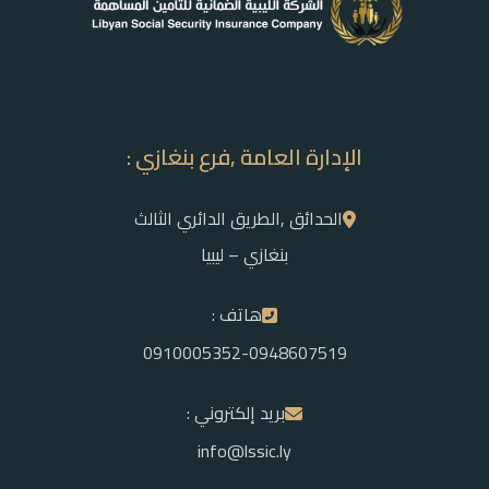
الإدارة العامة ,فرع بنغازي :
الحدائق ,الطريق الدائري الثالث
بنغازي – ليبيا
هاتف :
0910005352-0948607519
بريد إلكتروني :
info@lssic.ly