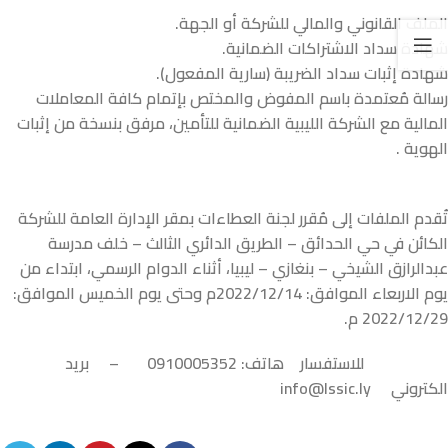
الملف القانوني والمالي للشركة أو الجهة.
شهادة سداد الاشتراكات الضمانية
.
شهادة إثبات سداد الضريبة (سارية المفعول).
رسالة مُعتمدة باسم المفوض والمختص بإتمام كافة المعاملات
المالية مع الشركة الليبية الضمانية للتأمين، مرفق بنسخة من إثبات
الهوية
.
تُقدم الملفات إلى مُقرر لجنة العطاءات بمقر الإدارة العامة للشركة
الكائن في حي الحدائق – الطريق الدائري الثالث – خلف مدرسة
عبدالرازق الشيخي – بنغازي – ليبيا، أثناء الدوام الرسمي، ابتداء من
يوم الاربعاء الموافق: 2022/12/14م وحتى يوم الخميس الموافق:
2022/12/29 م
.
للاستفسار هاتف: 0910005352 – بريد
الكتروني
info@lssic.ly