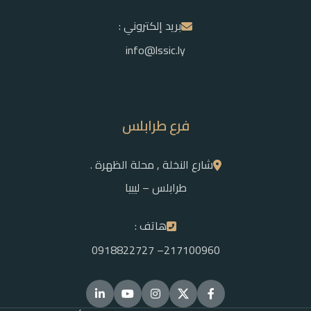
بريد إلكتروني :
info@lssic.ly
فرع طرابلس
شارع النخلة , محلة الظهرة .
طرابلس – ليبيا
هاتف :
217100960– 0918822727