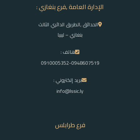
الإدارة العامة ,فرع بنغازي :
الحدائق ,الطريق الدائري الثالث
بنغازي – ليبيا
هاتف :
0910005352-0948607519
بريد إلكتروني :
info@lssic.ly
فرع طرابلس