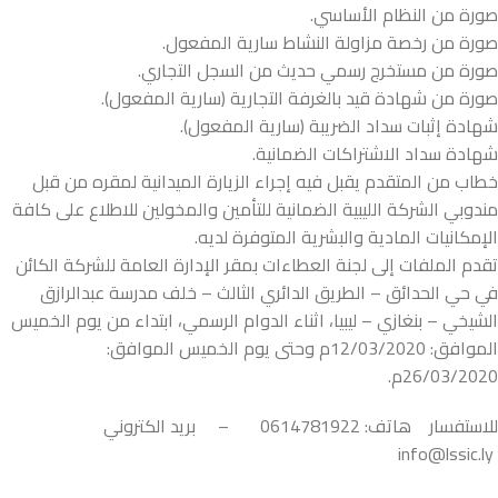
صورة من النظام الأساسي.
صورة من رخصة مزاولة النشاط سارية المفعول.
صورة من مستخرج رسمي حديث من السجل التجاري.
صورة من شهادة قيد بالغرفة التجارية (سارية المفعول).
شهادة إثبات سداد الضريبة (سارية المفعول).
شهادة سداد الاشتراكات الضمانية.
خطاب من المتقدم يقبل فيه إجراء الزيارة الميدانية لمقره من قبل
مندوبي الشركة الليبية الضمانية للتأمين والمخولين للاطلاع على كافة
الإمكانيات المادية والبشرية المتوفرة لديه.
تقدم الملفات إلى لجنة العطاءات بمقر الإدارة العامة للشركة الكائن
في حي الحدائق – الطريق الدائري الثالث – خلف مدرسة عبدالرازق
الشيخي – بنغازي – ليبيا، اثناء الدوام الرسمي، ابتداء من يوم الخميس
الموافق: 12/03/2020م وحتى يوم الخميس الموافق:
26/03/2020م.
للاستفسار هاتف: 0614781922 – بريد الكتروني
info@lssic.ly