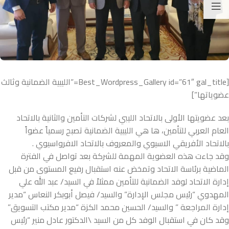
[Best_Wordpress_Gallery id=”61″ gal_title=”الليبية الضمانية وثالث
عضوياتها”]
بعد عضويتها الأولى بالاتحاد الليبي لشركات التأمين والثانية بالاتحاد
العام العربي للتأمين، ها هي الليبية الضمانية تصبح رسمياً عضواً
بالاتحاد الأفريقي الاسيوي والمعروف بالاتحاد الافرواسيوي .
وقد جاءت هذه العضوية المهمة للشركة بعد تواصل في الفترة
الماضية برئاسة الاتحاد وتمخض عنه استقبال رفيع المستوى من قبل
إدارة الاتحاد لوفد الضمانية للتأمين ممثلاً في السيد/ عبد الله علي
المهدوي “رئيس مجلس الإدارة” والسيد/ فيصل أبوبكر النعاس “مدير
إدارة المراجعة ” والسيد/ الحسين محمد الكزة “مدير مكتب التسويق”
وقد كان في استقبال الوفد كل من السيد \الدكتور عادل منير “رئيس