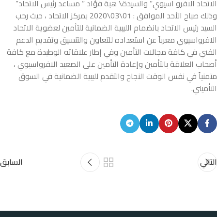
الاتحاد الافرو اسيوي” والسيدة\ هبة فؤاد ” مساعد رئيس الاتحاد”
وذلك صباح الأحد الموافق : 01\03\2020 بمركز الاتحاد ، حيث رحب
السيد رئيس الاتحاد بانضمام الليبية الضمانية للتأمين لعضوية الاتحاد
الافرواسيوي معرباً عن استعداده للتعاون والتنسيق وتقديم الدعم
الفني في كافة مجالات التأمين وفي إطار علاقاته الوطيدة مع كافة
أصحاب العلاقة بالتأمين وإعادة التأمين على الصعيد الافرواسيوي ،
متمنياً في نفس الوقت النجاح والتقدم لليبية الضمانية في السوق
التأميني.
التالي
السابق