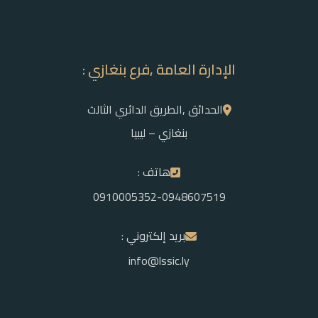
الإدارة العامة ,فرع بنغازي :
الحدائق ,الطريق الدائري الثالث
بنغازي – ليبيا
هاتف :
0910005352-0948607519
بريد إلكتروني :
info@lssic.ly